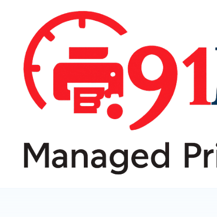
跳
转
到
内
容